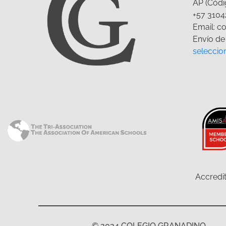
AP (Códi
+57 3104
Email: c
Envío de 
seleccio
Accredit
© 2024 COLEGIO GRANADINO