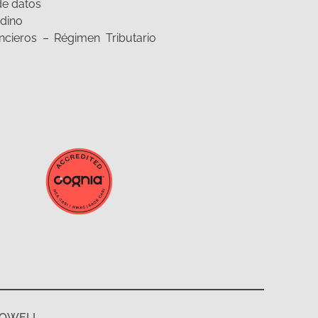
de datos
dino
ncieros – Régimen Tributario
ROWELL