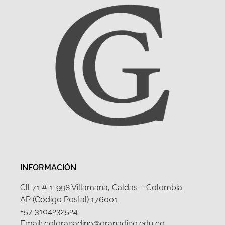
INFORMACIÓN
Cll 71 # 1-998 Villamaría, Caldas – Colombia
AP (Código Postal) 176001
+57 3104232524
Email: colgranadino@granadino.edu.co