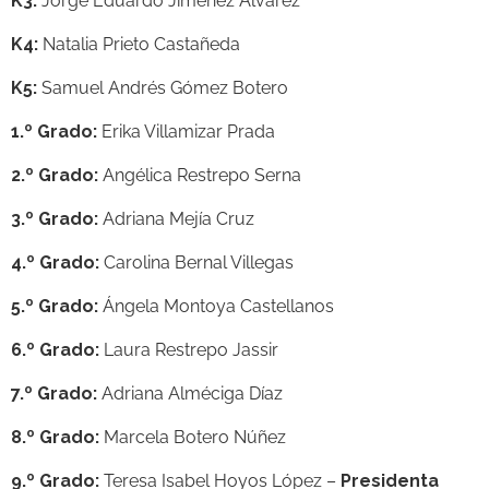
K3:
Jorge Eduardo Jiménez Álvarez
K4:
Natalia Prieto Castañeda
K5:
Samuel Andrés Gómez Botero
1.º Grado:
Erika Villamizar Prada
2.º Grado:
Angélica Restrepo Serna
3.º Grado:
Adriana Mejía Cruz
4.º Grado:
Carolina Bernal Villegas
5.º Grado:
Ángela Montoya Castellanos
6.º Grado:
Laura Restrepo Jassir
7.º Grado:
Adriana Alméciga Díaz
8.º Grado:
Marcela Botero Núñez
9.º Grado:
Teresa Isabel Hoyos López –
Presidenta