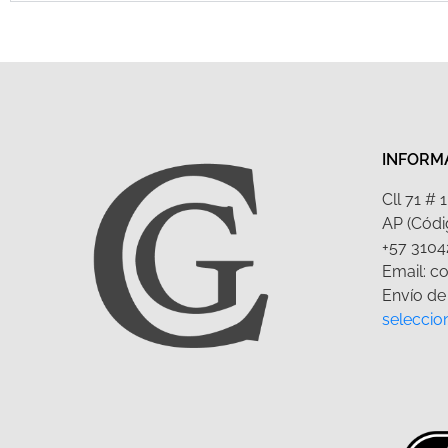
INFORM
Cll 71 #
AP (Códi
+57 3104
Email: c
Envío de 
seleccio