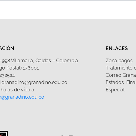
ACIÓN
ENLACES
 1-998 Villamaría, Caldas – Colombia
Zona pagos
go Postal) 176001
Tratamiento 
232524
Correo Grana
olgranadino@granadino.edu.co
Estados Fina
hojas de vida a:
Especial
n@granadino.edu.co