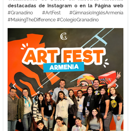
destacadas de Instagram o en la Página web
#Granadino #ArtFest #GimnasioInglésArmenia
#MakingTheDifference #ColegioGranadino